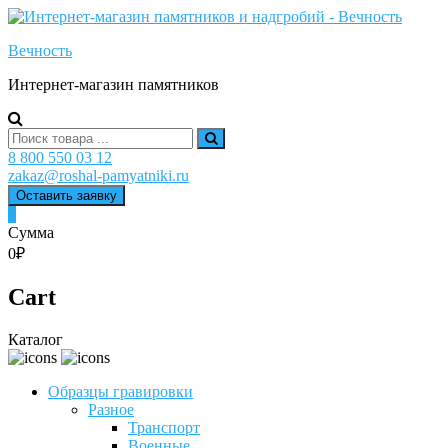
Skip
to
Вечность
content
Интернет-магазин памятников
Search
for:
8 800 550 03 12
zakaz@roshal-pamyatniki.ru
Оставить заявку
0
Сумма
0₽
Cart
Каталог
Образцы гравировки
Разное
Транспорт
Военные