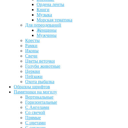
Ордена ленты
Книги
Музыка
Морская тематика
Для переодеваний
Женщины
Мужчины
Кресты
Рамки
Иконы
Свечи
Цветы веточки
Голуби животные
Церкви
Пейзажи
Охота рыбалка
Образцы шрифтов
Памятники на могилу
Вертикальные
Горизонтальные
С Ангелами
Со свечой
Прямые
С цветами
С сердцем