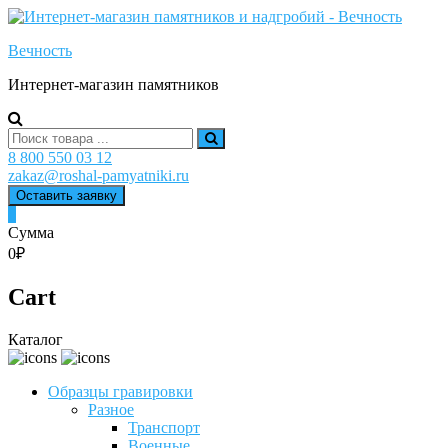
Skip
to
Вечность
content
Интернет-магазин памятников
Search
for:
8 800 550 03 12
zakaz@roshal-pamyatniki.ru
Оставить заявку
0
Сумма
0₽
Cart
Каталог
Образцы гравировки
Разное
Транспорт
Военные