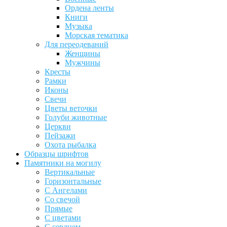
Ордена ленты
Книги
Музыка
Морская тематика
Для переодеваний
Женщины
Мужчины
Кресты
Рамки
Иконы
Свечи
Цветы веточки
Голуби животные
Церкви
Пейзажи
Охота рыбалка
Образцы шрифтов
Памятники на могилу
Вертикальные
Горизонтальные
С Ангелами
Со свечой
Прямые
С цветами
С сердцем