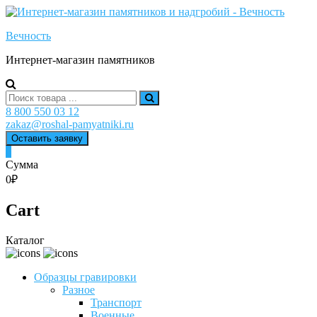
Skip
to
Вечность
content
Интернет-магазин памятников
Search
for:
8 800 550 03 12
zakaz@roshal-pamyatniki.ru
Оставить заявку
0
Сумма
0₽
Cart
Каталог
Образцы гравировки
Разное
Транспорт
Военные