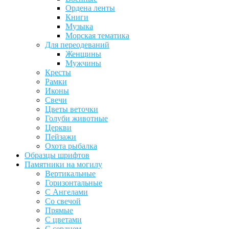
Ордена ленты
Книги
Музыка
Морская тематика
Для переодеваний
Женщины
Мужчины
Кресты
Рамки
Иконы
Свечи
Цветы веточки
Голуби животные
Церкви
Пейзажи
Охота рыбалка
Образцы шрифтов
Памятники на могилу
Вертикальные
Горизонтальные
С Ангелами
Со свечой
Прямые
С цветами
С сердцем