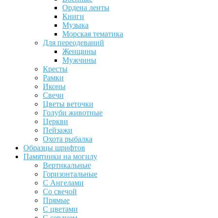
Ордена ленты
Книги
Музыка
Морская тематика
Для переодеваний
Женщины
Мужчины
Кресты
Рамки
Иконы
Свечи
Цветы веточки
Голуби животные
Церкви
Пейзажи
Охота рыбалка
Образцы шрифтов
Памятники на могилу
Вертикальные
Горизонтальные
С Ангелами
Со свечой
Прямые
С цветами
С сердцем