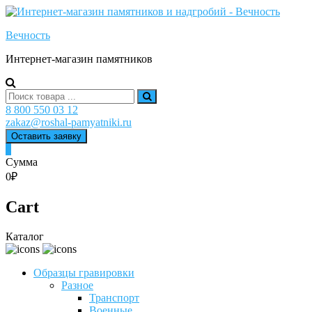
Skip
to
Вечность
content
Интернет-магазин памятников
Search
for:
8 800 550 03 12
zakaz@roshal-pamyatniki.ru
Оставить заявку
0
Сумма
0₽
Cart
Каталог
Образцы гравировки
Разное
Транспорт
Военные