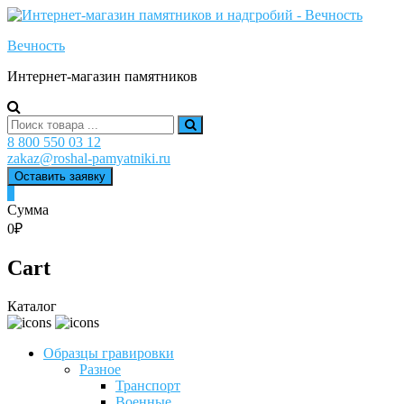
Skip
to
Вечность
content
Интернет-магазин памятников
Search
for:
8 800 550 03 12
zakaz@roshal-pamyatniki.ru
Оставить заявку
0
Сумма
0₽
Cart
Каталог
Образцы гравировки
Разное
Транспорт
Военные