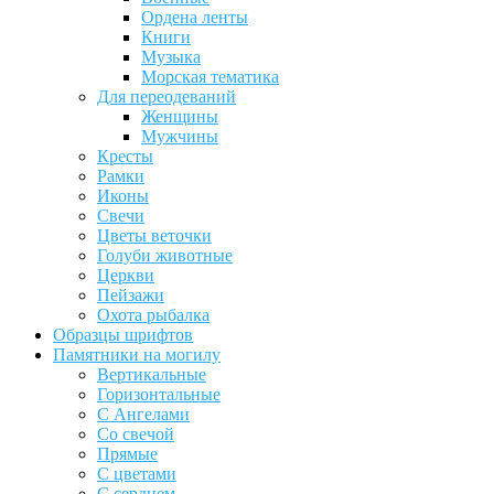
Ордена ленты
Книги
Музыка
Морская тематика
Для переодеваний
Женщины
Мужчины
Кресты
Рамки
Иконы
Свечи
Цветы веточки
Голуби животные
Церкви
Пейзажи
Охота рыбалка
Образцы шрифтов
Памятники на могилу
Вертикальные
Горизонтальные
С Ангелами
Со свечой
Прямые
С цветами
С сердцем