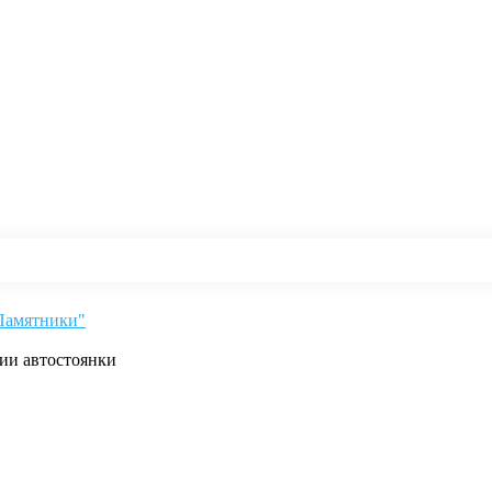
"Памятники"
рии автостоянки