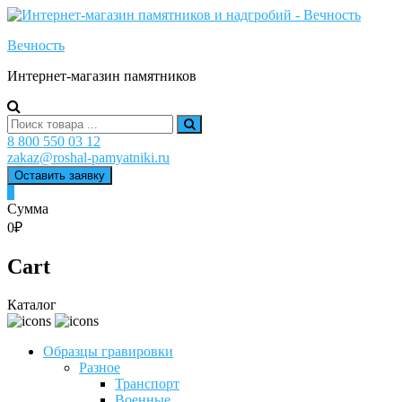
Skip
to
Вечность
content
Интернет-магазин памятников
Search
for:
8 800 550 03 12
zakaz@roshal-pamyatniki.ru
Оставить заявку
0
Сумма
0₽
Cart
Каталог
Образцы гравировки
Разное
Транспорт
Военные