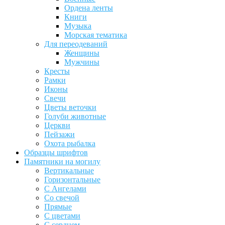
Ордена ленты
Книги
Музыка
Морская тематика
Для переодеваний
Женщины
Мужчины
Кресты
Рамки
Иконы
Свечи
Цветы веточки
Голуби животные
Церкви
Пейзажи
Охота рыбалка
Образцы шрифтов
Памятники на могилу
Вертикальные
Горизонтальные
С Ангелами
Со свечой
Прямые
С цветами
С сердцем