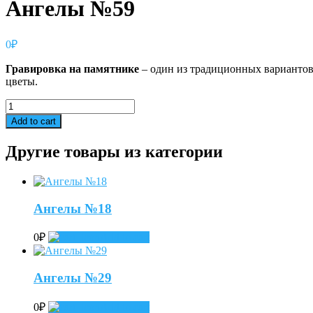
Ангелы №59
0
₽
Гравировка
на
памятнике
– один из традиционных вариантов
цветы.
Ангелы
№59
Add to cart
quantity
Другие товары из категории
Ангелы №18
0
₽
Add to cart
Ангелы №29
0
₽
Add to cart