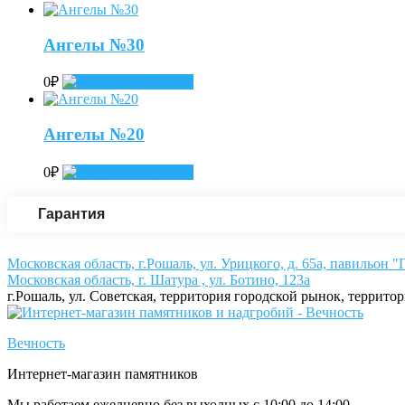
Ангелы №30
0
₽
Add to cart
Ангелы №20
0
₽
Add to cart
Гарантия
Московская область, г.Рошаль, ул. Урицкого, д. 65а, павильон 
Московская область, г. Шатура , ул. Ботино, 123а
г.Рошаль, ул. Советская, территория городской рынок, террито
Вечность
Интернет-магазин памятников
Мы работаем ежедневно без выходных с 10:00 до 14:00