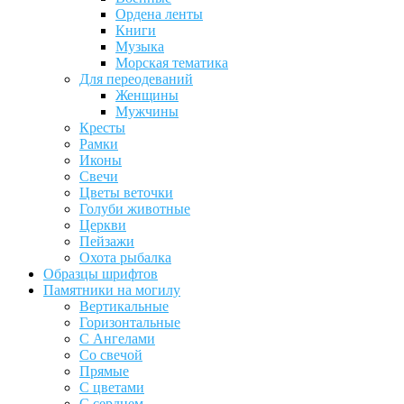
Ордена ленты
Книги
Музыка
Морская тематика
Для переодеваний
Женщины
Мужчины
Кресты
Рамки
Иконы
Свечи
Цветы веточки
Голуби животные
Церкви
Пейзажи
Охота рыбалка
Образцы шрифтов
Памятники на могилу
Вертикальные
Горизонтальные
С Ангелами
Со свечой
Прямые
С цветами
С сердцем