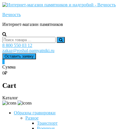
Skip
to
Вечность
content
Интернет-магазин памятников
Search
for:
8 800 550 03 12
zakaz@roshal-pamyatniki.ru
Оставить заявку
0
Сумма
0₽
Cart
Каталог
Образцы гравировки
Разное
Транспорт
Военные