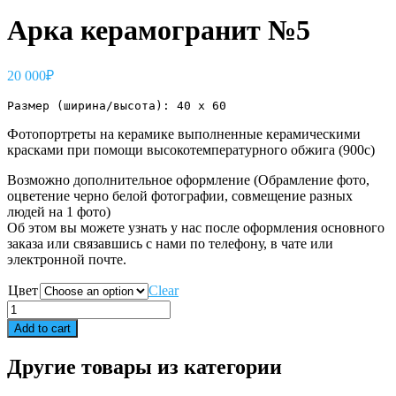
Арка керамогранит №5
20 000
₽
Размер (ширина/высота): 40 х 60
Фотопортреты на керамике выполненные керамическими
красками при помощи высокотемпературного обжига (900с)
Возможно дополнительное оформление (Обрамление фото,
оцветение черно белой фотографии, совмещение разных
людей на 1 фото)
Об этом вы можете узнать у нас после оформления основного
заказа или связавшись с нами по телефону, в чате или
электронной почте.
Цвет
Clear
Арка
керамогранит
Add to cart
№5
quantity
Другие товары из категории