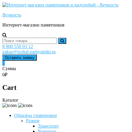
Skip
to
Вечность
content
Интернет-магазин памятников
Search
for:
8 800 550 03 12
zakaz@roshal-pamyatniki.ru
Оставить заявку
0
Сумма
0₽
Cart
Каталог
Образцы гравировки
Разное
Транспорт
Военные