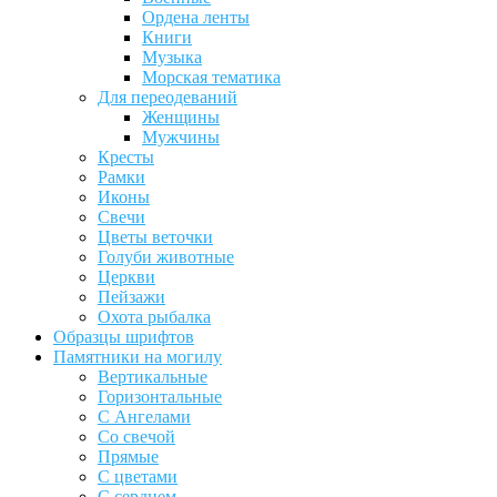
Ордена ленты
Книги
Музыка
Морская тематика
Для переодеваний
Женщины
Мужчины
Кресты
Рамки
Иконы
Свечи
Цветы веточки
Голуби животные
Церкви
Пейзажи
Охота рыбалка
Образцы шрифтов
Памятники на могилу
Вертикальные
Горизонтальные
С Ангелами
Со свечой
Прямые
С цветами
С сердцем