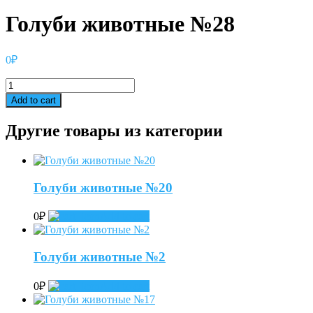
Голуби животные №28
0
₽
Голуби
животные
Add to cart
№28
quantity
Другие товары из категории
Голуби животные №20
0
₽
Add to cart
Голуби животные №2
0
₽
Add to cart