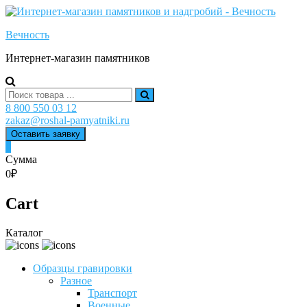
Skip
to
Вечность
content
Интернет-магазин памятников
Search
for:
8 800 550 03 12
zakaz@roshal-pamyatniki.ru
Оставить заявку
0
Сумма
0₽
Cart
Каталог
Образцы гравировки
Разное
Транспорт
Военные