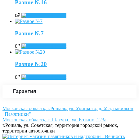
Разное №16
0
₽
Add to cart
Разное №7
0
₽
Add to cart
Разное №20
0
₽
Add to cart
Гарантия
Московская область, г.Рошаль, ул. Урицкого, д. 65а, павильон
"Памятники"
Московская область, г. Шатура , ул. Ботино, 123а
г.Рошаль, ул. Советская, территория городской рынок,
территории автостоянки