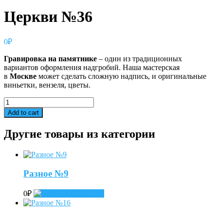
Церкви №36
0
₽
Гравировка
на
памятнике
– один из традиционных
вариантов оформления надгробий. Наша мастерская
в
Москве
может сделать сложную надпись, и оригинальные
виньетки, вензеля, цветы.
Церкви
№36
Add to cart
quantity
Другие товары из категории
Разное №9
0
₽
Add to cart