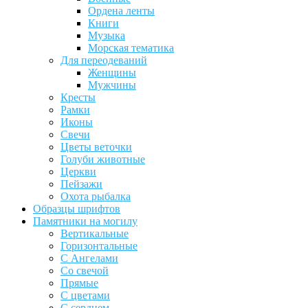
Ордена ленты
Книги
Музыка
Морская тематика
Для переодеваний
Женщины
Мужчины
Кресты
Рамки
Иконы
Свечи
Цветы веточки
Голуби животные
Церкви
Пейзажи
Охота рыбалка
Образцы шрифтов
Памятники на могилу
Вертикальные
Горизонтальные
С Ангелами
Со свечой
Прямые
С цветами
С сердцем