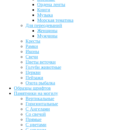
Ордена ленты
Книги
Музыка
Морская тематика
Для переодеваний
Женщины
Мужчины
Кресты
Рамки
Иконы
Свечи
Цветы веточки
Голуби животные
Церкви
Пейзажи
Охота рыбалка
Образцы шрифтов
Памятники на могилу
Вертикальные
Горизонтальные
С Ангелами
Со свечой
Прямые
С цветами
С сердцем