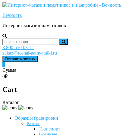
Skip
to
Вечность
content
Интернет-магазин памятников
Search
for:
8 800 550 03 12
zakaz@roshal-pamyatniki.ru
Оставить заявку
0
Сумма
0₽
Cart
Каталог
Образцы гравировки
Разное
Транспорт
Военные