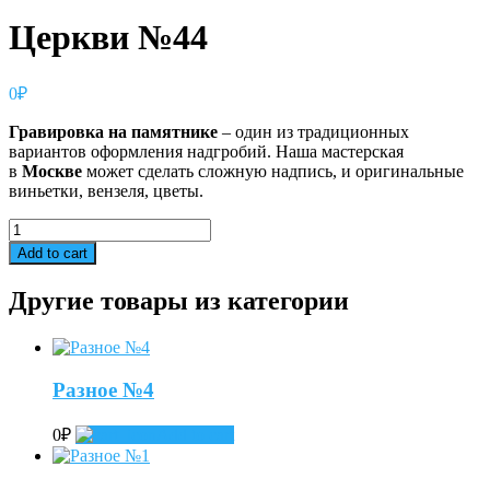
Церкви №44
0
₽
Гравировка
на
памятнике
– один из традиционных
вариантов оформления надгробий. Наша мастерская
в
Москве
может сделать сложную надпись, и оригинальные
виньетки, вензеля, цветы.
Церкви
№44
Add to cart
quantity
Другие товары из категории
Разное №4
0
₽
Add to cart