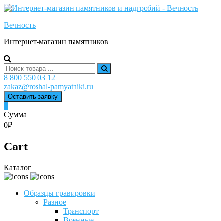
Skip
to
Вечность
content
Интернет-магазин памятников
Search
for:
8 800 550 03 12
zakaz@roshal-pamyatniki.ru
Оставить заявку
0
Сумма
0₽
Cart
Каталог
Образцы гравировки
Разное
Транспорт
Военные