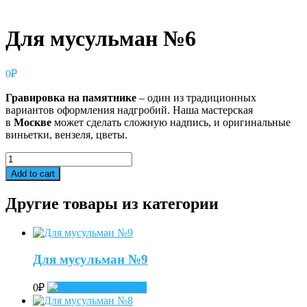
Для мусульман №6
0
₽
Гравировка
на
памятнике
– один из традиционных
вариантов оформления надгробий. Наша мастерская
в
Москве
может сделать сложную надпись, и оригинальные
виньетки, вензеля, цветы.
Для
мусульман
Add to cart
№6
quantity
Другие товары из категории
Для мусульман №9
0
₽
Add to cart