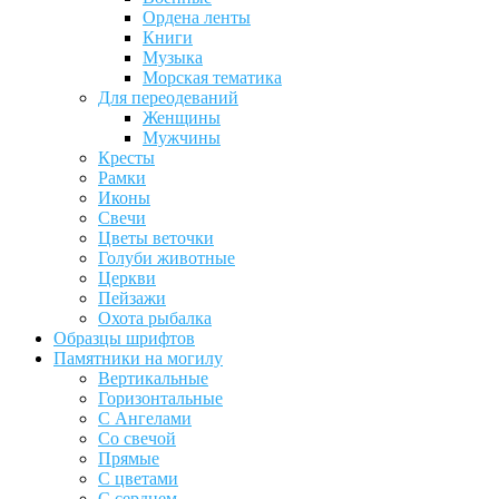
Ордена ленты
Книги
Музыка
Морская тематика
Для переодеваний
Женщины
Мужчины
Кресты
Рамки
Иконы
Свечи
Цветы веточки
Голуби животные
Церкви
Пейзажи
Охота рыбалка
Образцы шрифтов
Памятники на могилу
Вертикальные
Горизонтальные
С Ангелами
Со свечой
Прямые
С цветами
С сердцем