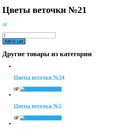
Цветы веточки №21
0
₽
Цветы
веточки
Add to cart
№21
quantity
Другие товары из категории
Цветы веточки №14
0
₽
Add to cart
Цветы веточки №5
0
₽
Add to cart