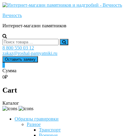
Skip
to
Вечность
content
Интернет-магазин памятников
Search
for:
8 800 550 03 12
zakaz@roshal-pamyatniki.ru
Оставить заявку
0
Сумма
0₽
Cart
Каталог
Образцы гравировки
Разное
Транспорт
Военные