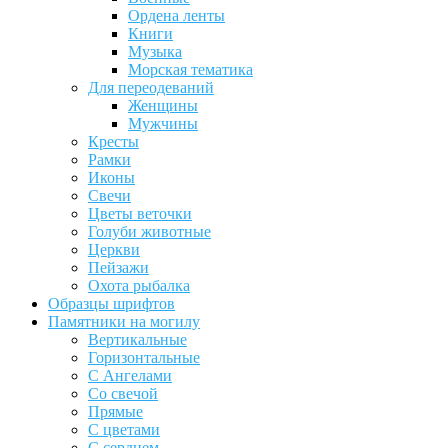
Ордена ленты
Книги
Музыка
Морская тематика
Для переодеваний
Женщины
Мужчины
Кресты
Рамки
Иконы
Свечи
Цветы веточки
Голуби животные
Церкви
Пейзажи
Охота рыбалка
Образцы шрифтов
Памятники на могилу
Вертикальные
Горизонтальные
С Ангелами
Со свечой
Прямые
С цветами
С сердцем