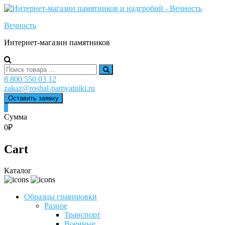
Skip
to
Вечность
content
Интернет-магазин памятников
Search
for:
8 800 550 03 12
zakaz@roshal-pamyatniki.ru
Оставить заявку
0
Сумма
0₽
Cart
Каталог
Образцы гравировки
Разное
Транспорт
Военные