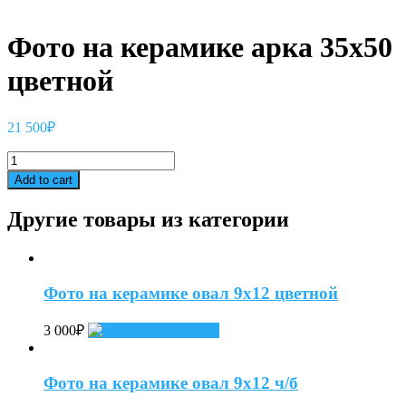
Фото на керамике арка 35х50
цветной
21 500
₽
Фото
на
Add to cart
керамике
арка
Другие товары из категории
35х50
цветной
quantity
Фото на керамике овал 9х12 цветной
3 000
₽
Add to cart
Фото на керамике овал 9х12 ч/б