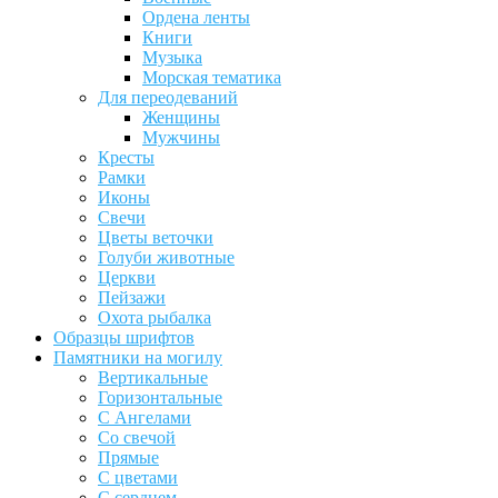
Ордена ленты
Книги
Музыка
Морская тематика
Для переодеваний
Женщины
Мужчины
Кресты
Рамки
Иконы
Свечи
Цветы веточки
Голуби животные
Церкви
Пейзажи
Охота рыбалка
Образцы шрифтов
Памятники на могилу
Вертикальные
Горизонтальные
С Ангелами
Со свечой
Прямые
С цветами
С сердцем