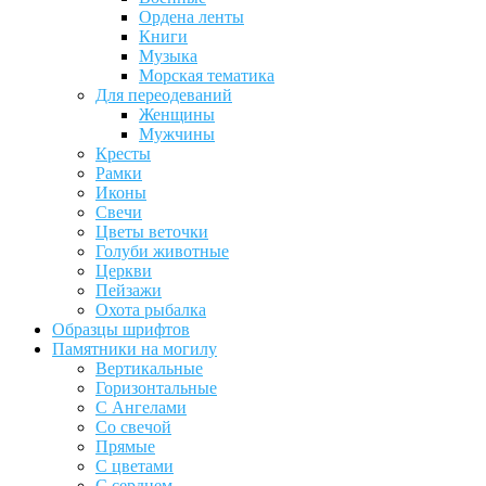
Ордена ленты
Книги
Музыка
Морская тематика
Для переодеваний
Женщины
Мужчины
Кресты
Рамки
Иконы
Свечи
Цветы веточки
Голуби животные
Церкви
Пейзажи
Охота рыбалка
Образцы шрифтов
Памятники на могилу
Вертикальные
Горизонтальные
С Ангелами
Со свечой
Прямые
С цветами
С сердцем