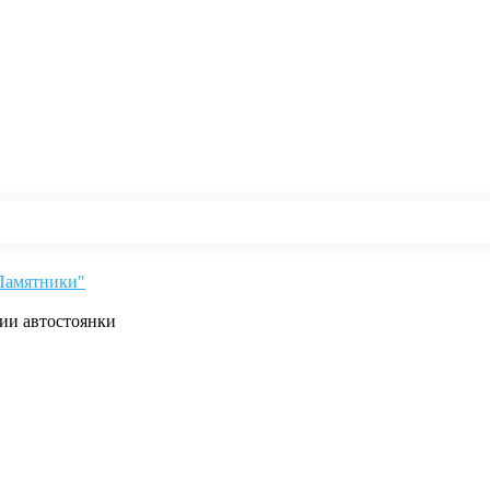
"Памятники"
рии автостоянки