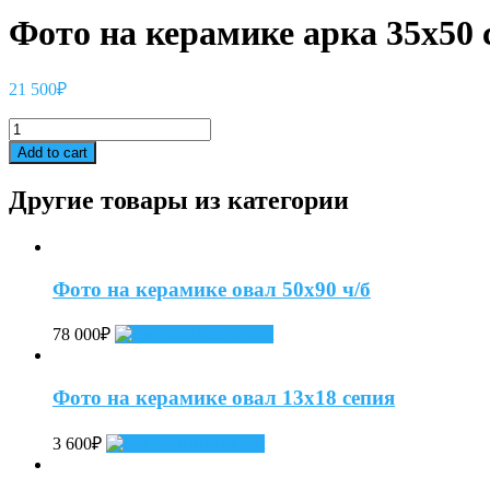
Фото на керамике арка 35х50 
21 500
₽
Фото
на
Add to cart
керамике
арка
Другие товары из категории
35х50
сепия
quantity
Фото на керамике овал 50х90 ч/б
78 000
₽
Add to cart
Фото на керамике овал 13х18 сепия
3 600
₽
Add to cart