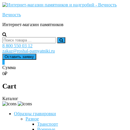
Skip
to
Вечность
content
Интернет-магазин памятников
Search
for:
8 800 550 03 12
zakaz@roshal-pamyatniki.ru
Оставить заявку
0
Сумма
0₽
Cart
Каталог
Образцы гравировки
Разное
Транспорт
Военные