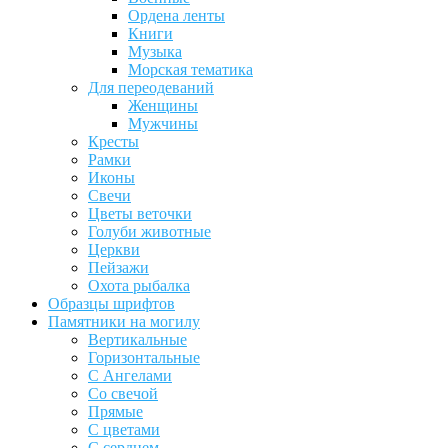
Ордена ленты
Книги
Музыка
Морская тематика
Для переодеваний
Женщины
Мужчины
Кресты
Рамки
Иконы
Свечи
Цветы веточки
Голуби животные
Церкви
Пейзажи
Охота рыбалка
Образцы шрифтов
Памятники на могилу
Вертикальные
Горизонтальные
С Ангелами
Со свечой
Прямые
С цветами
С сердцем