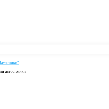
"Памятники"
рии автостоянки