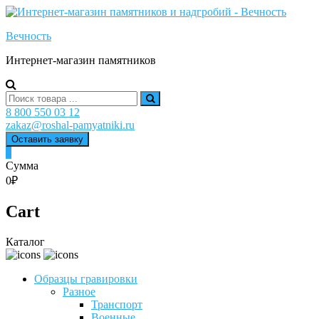
Skip
to
Вечность
content
Интернет-магазин памятников
Search
for:
8 800 550 03 12
zakaz@roshal-pamyatniki.ru
Оставить заявку
0
Сумма
0₽
Cart
Каталог
Образцы гравировки
Разное
Транспорт
Военные