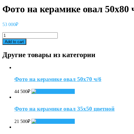
Фото на керамике овал 50х80 
53 000
₽
Фото
на
Add to cart
керамике
овал
Другие товары из категории
50х80
ч/
б
quantity
Фото на керамике овал 50х70 ч/б
44 500
₽
Add to cart
Фото на керамике овал 35х50 цветной
21 500
₽
Add to cart