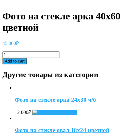
Фото на стекле арка 40х60
цветной
45 000
₽
Фото
на
Add to cart
стекле
арка
Другие товары из категории
40х60
цветной
quantity
Фото на стекле арка 24х30 ч/б
12 000
₽
Add to cart
Фото на стекле овал 18х24 цветной