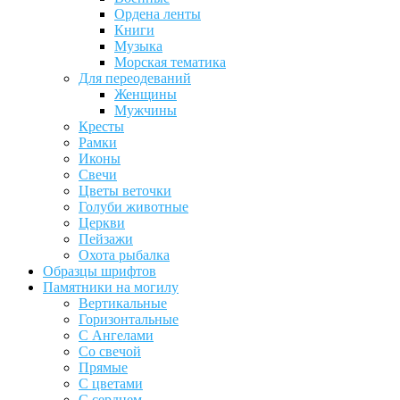
Ордена ленты
Книги
Музыка
Морская тематика
Для переодеваний
Женщины
Мужчины
Кресты
Рамки
Иконы
Свечи
Цветы веточки
Голуби животные
Церкви
Пейзажи
Охота рыбалка
Образцы шрифтов
Памятники на могилу
Вертикальные
Горизонтальные
С Ангелами
Со свечой
Прямые
С цветами
С сердцем