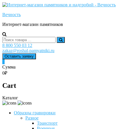
Skip
to
Вечность
content
Интернет-магазин памятников
Search
for:
8 800 550 03 12
zakaz@roshal-pamyatniki.ru
Оставить заявку
0
Сумма
0₽
Cart
Каталог
Образцы гравировки
Разное
Транспорт
Военные