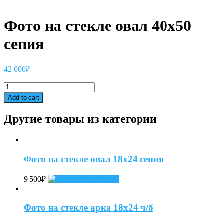
Фото на стекле овал 40х50
сепия
42 000
₽
Фото
на
Add to cart
стекле
овал
Другие товары из категории
40х50
сепия
quantity
Фото на стекле овал 18х24 сепия
9 500
₽
Add to cart
Фото на стекле арка 18х24 ч/б