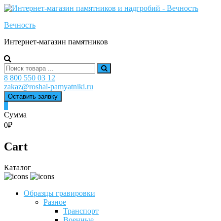
Skip
to
Вечность
content
Интернет-магазин памятников
Search
for:
8 800 550 03 12
zakaz@roshal-pamyatniki.ru
Оставить заявку
0
Сумма
0₽
Cart
Каталог
Образцы гравировки
Разное
Транспорт
Военные