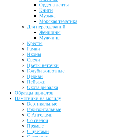
Ордена ленты
Книги
Музыка
Морская тематика
Для переодеваний
Женщины
Мужчины
Кресты
Рамки
Иконы
Свечи
Цветы веточки
Голуби животные
Церкви
Пейзажи
Охота рыбалка
Образцы шрифтов
Памятники на могилу
Вертикальные
Горизонтальные
С Ангелами
Со свечой
Прямые
С цветами
С сердцем