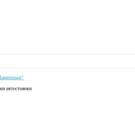
"Памятники"
рии автостоянки