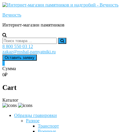
Skip
to
Вечность
content
Интернет-магазин памятников
Search
for:
8 800 550 03 12
zakaz@roshal-pamyatniki.ru
Оставить заявку
0
Сумма
0₽
Cart
Каталог
Образцы гравировки
Разное
Транспорт
Военные