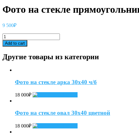
Фото на стекле прямоугольни
9 500
₽
Фото
на
Add to cart
стекле
прямоугольник
Другие товары из категории
18х24
сепия
quantity
Фото на стекле арка 30х40 ч/б
18 000
₽
Add to cart
Фото на стекле овал 30х40 цветной
18 000
₽
Add to cart