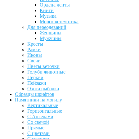
Ордена ленты
Книги
Музыка
Морская тематика
Для переодеваний
Женщины
Мужчины
Кресты
Рамки
Иконы
Свечи
Цветы веточки
Голуби животные
Церкви
Пейзажи
Охота рыбалка
Образцы шрифтов
Памятники на могилу
Вертикальные
Горизонтальные
С Ангелами
Со свечой
Прямые
С цветами
С сердцем