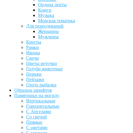
Ордена ленты
Книги
Музыка
Морская тематика
Для переодеваний
Женщины
Мужчины
Кресты
Рамки
Иконы
Свечи
Цветы веточки
Голуби животные
Церкви
Пейзажи
Охота рыбалка
Образцы шрифтов
Памятники на могилу
Вертикальные
Горизонтальные
С Ангелами
Со свечой
Прямые
С цветами
С сердцем