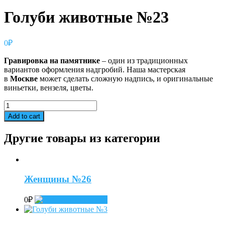
Голуби животные №23
0
₽
Гравировка
на
памятнике
– один из традиционных
вариантов оформления надгробий. Наша мастерская
в
Москве
может сделать сложную надпись, и оригинальные
виньетки, вензеля, цветы.
Голуби
животные
Add to cart
№23
quantity
Другие товары из категории
Женщины №26
0
₽
Add to cart