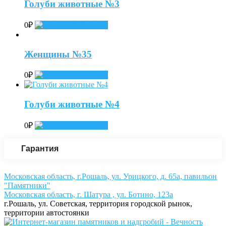
Голуби животные №3
0
₽
Add to cart
Женщины №35
0
₽
Add to cart
Голуби животные №4
0
₽
Add to cart
Гарантия
Московская область, г.Рошаль, ул. Урицкого, д. 65а, павильон
"Памятники"
Московская область, г. Шатура , ул. Ботино, 123а
г.Рошаль, ул. Советская, территория городской рынок,
территории автостоянки