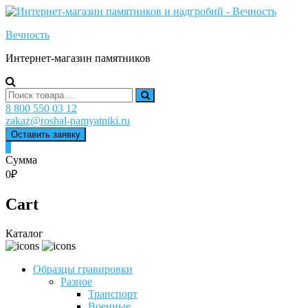
Skip
to
Вечность
content
Интернет-магазин памятников
Search
for:
8 800 550 03 12
zakaz@roshal-pamyatniki.ru
Оставить заявку
0
Сумма
0₽
Cart
Каталог
Образцы гравировки
Разное
Транспорт
Военные