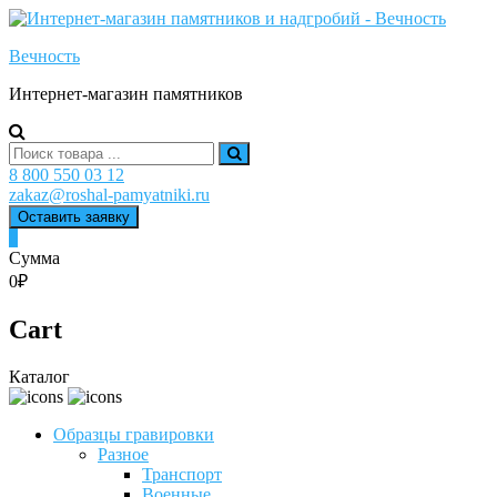
Skip
to
Вечность
content
Интернет-магазин памятников
Search
for:
8 800 550 03 12
zakaz@roshal-pamyatniki.ru
Оставить заявку
0
Сумма
0₽
Cart
Каталог
Образцы гравировки
Разное
Транспорт
Военные