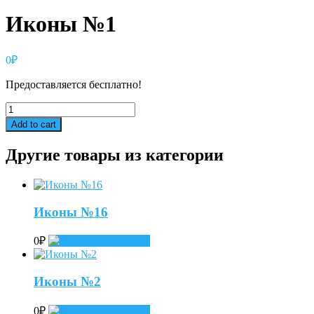
Иконы №1
0
₽
Предоставляется бесплатно!
Иконы
№1
Add to cart
quantity
Другие товары из категории
Иконы №16
0
₽
Add to cart
Иконы №2
0
₽
Add to cart