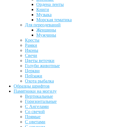
Ордена ленты
Книги
Музыка
Морская тематика
Для переодеваний
Женщины
Мужчины
Кресты
Рамки
Иконы
Свечи
Цветы веточки
Голуби животные
Церкви
Пейзажи
Охота рыбалка
Образцы шрифтов
Памятники на могилу
Вертикальные
Горизонтальные
С Ангелами
Со свечой
Прямые
С цветами
С сердцем