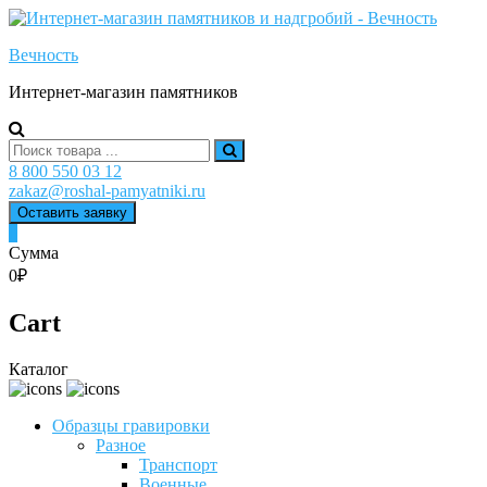
Skip
to
Вечность
content
Интернет-магазин памятников
Search
for:
8 800 550 03 12
zakaz@roshal-pamyatniki.ru
Оставить заявку
0
Сумма
0₽
Cart
Каталог
Образцы гравировки
Разное
Транспорт
Военные