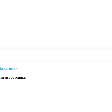
"Памятники"
рии автостоянки