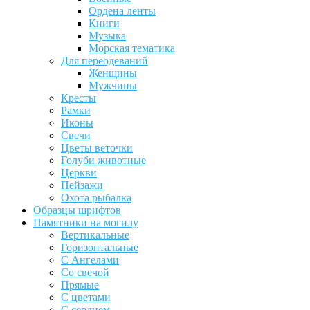
Ордена ленты
Книги
Музыка
Морская тематика
Для переодеваний
Женщины
Мужчины
Кресты
Рамки
Иконы
Свечи
Цветы веточки
Голуби животные
Церкви
Пейзажи
Охота рыбалка
Образцы шрифтов
Памятники на могилу
Вертикальные
Горизонтальные
С Ангелами
Со свечой
Прямые
С цветами
С сердцем