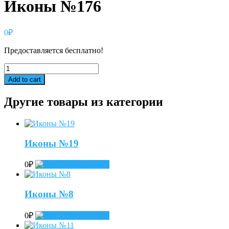
Иконы №176
0
₽
Предоставляется бесплатно!
Иконы
№176
Add to cart
quantity
Другие товары из категории
Иконы №19
0
₽
Add to cart
Иконы №8
0
₽
Add to cart