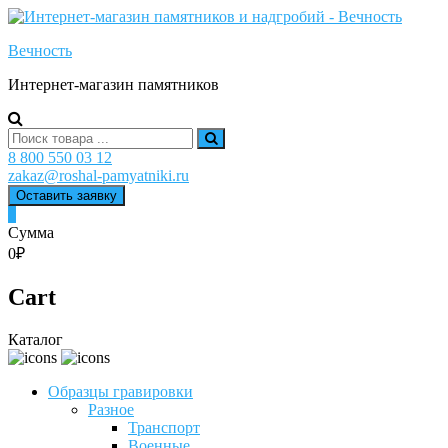
Skip
to
Вечность
content
Интернет-магазин памятников
Search
for:
8 800 550 03 12
zakaz@roshal-pamyatniki.ru
Оставить заявку
0
Сумма
0₽
Cart
Каталог
Образцы гравировки
Разное
Транспорт
Военные