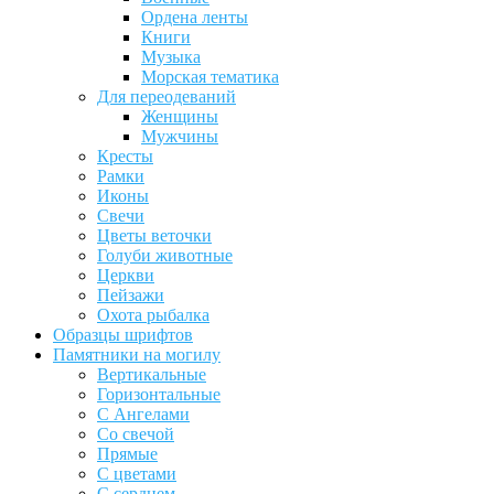
Ордена ленты
Книги
Музыка
Морская тематика
Для переодеваний
Женщины
Мужчины
Кресты
Рамки
Иконы
Свечи
Цветы веточки
Голуби животные
Церкви
Пейзажи
Охота рыбалка
Образцы шрифтов
Памятники на могилу
Вертикальные
Горизонтальные
С Ангелами
Со свечой
Прямые
С цветами
С сердцем