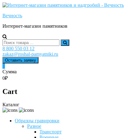
Skip
to
Вечность
content
Интернет-магазин памятников
Search
for:
8 800 550 03 12
zakaz@roshal-pamyatniki.ru
Оставить заявку
0
Сумма
0₽
Cart
Каталог
Образцы гравировки
Разное
Транспорт
Военные