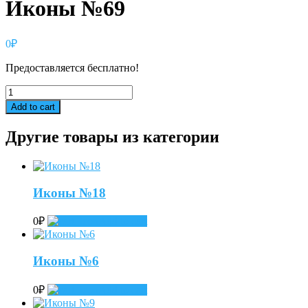
Иконы №69
0
₽
Предоставляется бесплатно!
Иконы
№69
Add to cart
quantity
Другие товары из категории
Иконы №18
0
₽
Add to cart
Иконы №6
0
₽
Add to cart