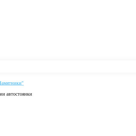
"Памятники"
рии автостоянки