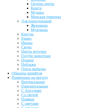
Ордена ленты
Книги
Музыка
Морская тематика
Для переодеваний
Женщины
Мужчины
Кресты
Рамки
Иконы
Свечи
Цветы веточки
Голуби животные
Церкви
Пейзажи
Охота рыбалка
Образцы шрифтов
Памятники на могилу
Вертикальные
Горизонтальные
С Ангелами
Со свечой
Прямые
С цветами
С сердцем