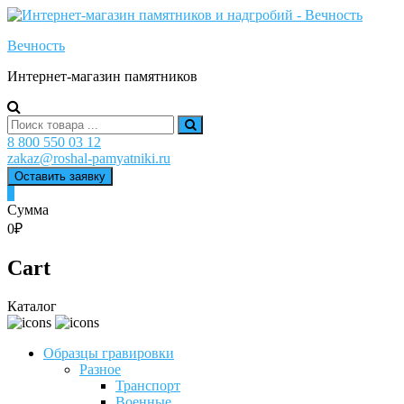
Skip
to
Вечность
content
Интернет-магазин памятников
Search
for:
8 800 550 03 12
zakaz@roshal-pamyatniki.ru
Оставить заявку
0
Сумма
0₽
Cart
Каталог
Образцы гравировки
Разное
Транспорт
Военные