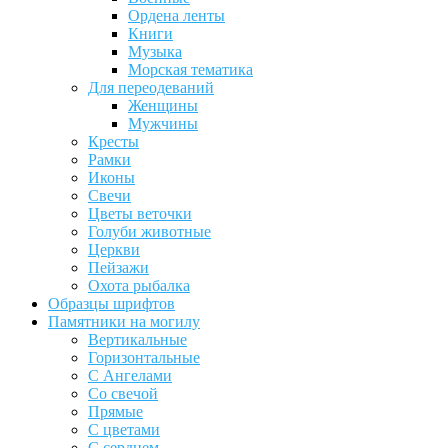
Ордена ленты
Книги
Музыка
Морская тематика
Для переодеваний
Женщины
Мужчины
Кресты
Рамки
Иконы
Свечи
Цветы веточки
Голуби животные
Церкви
Пейзажи
Охота рыбалка
Образцы шрифтов
Памятники на могилу
Вертикальные
Горизонтальные
С Ангелами
Со свечой
Прямые
С цветами
С сердцем