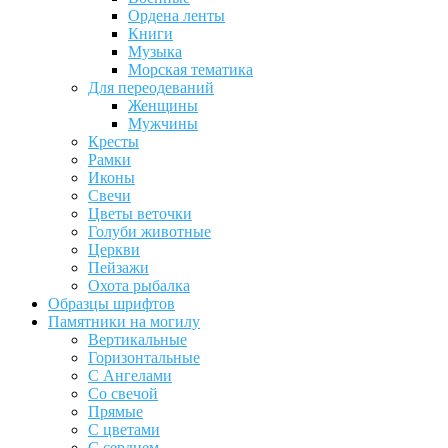
Ордена ленты
Книги
Музыка
Морская тематика
Для переодеваний
Женщины
Мужчины
Кресты
Рамки
Иконы
Свечи
Цветы веточки
Голуби животные
Церкви
Пейзажи
Охота рыбалка
Образцы шрифтов
Памятники на могилу
Вертикальные
Горизонтальные
С Ангелами
Со свечой
Прямые
С цветами
С сердцем