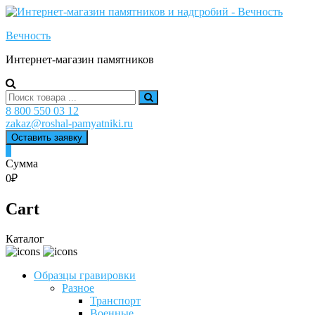
Skip
to
Вечность
content
Интернет-магазин памятников
Search
for:
8 800 550 03 12
zakaz@roshal-pamyatniki.ru
Оставить заявку
0
Сумма
0₽
Cart
Каталог
Образцы гравировки
Разное
Транспорт
Военные