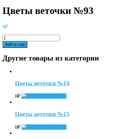
Цветы веточки №93
0
₽
Цветы
веточки
Add to cart
№93
quantity
Другие товары из категории
Цветы веточки №14
0
₽
Add to cart
Цветы веточки №15
0
₽
Add to cart