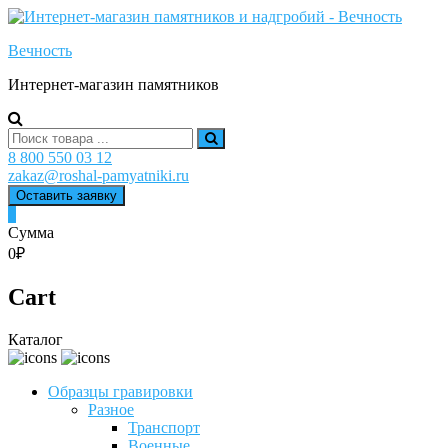
Skip
to
Вечность
content
Интернет-магазин памятников
Search
for:
8 800 550 03 12
zakaz@roshal-pamyatniki.ru
Оставить заявку
0
Сумма
0₽
Cart
Каталог
Образцы гравировки
Разное
Транспорт
Военные