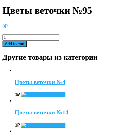
Цветы веточки №95
0
₽
Цветы
веточки
Add to cart
№95
quantity
Другие товары из категории
Цветы веточки №4
0
₽
Add to cart
Цветы веточки №14
0
₽
Add to cart