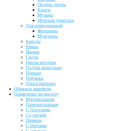
Ордена ленты
Книги
Музыка
Морская тематика
Для переодеваний
Женщины
Мужчины
Кресты
Рамки
Иконы
Свечи
Цветы веточки
Голуби животные
Церкви
Пейзажи
Охота рыбалка
Образцы шрифтов
Памятники на могилу
Вертикальные
Горизонтальные
С Ангелами
Со свечой
Прямые
С цветами
С сердцем