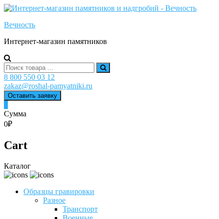
Skip
to
Вечность
content
Интернет-магазин памятников
Search
for:
8 800 550 03 12
zakaz@roshal-pamyatniki.ru
Оставить заявку
0
Сумма
0₽
Cart
Каталог
Образцы гравировки
Разное
Транспорт
Военные