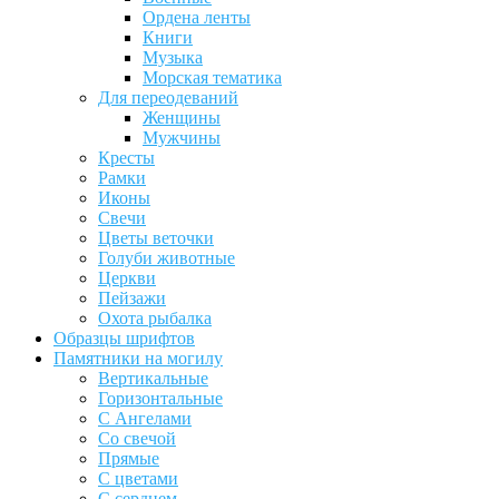
Ордена ленты
Книги
Музыка
Морская тематика
Для переодеваний
Женщины
Мужчины
Кресты
Рамки
Иконы
Свечи
Цветы веточки
Голуби животные
Церкви
Пейзажи
Охота рыбалка
Образцы шрифтов
Памятники на могилу
Вертикальные
Горизонтальные
С Ангелами
Со свечой
Прямые
С цветами
С сердцем