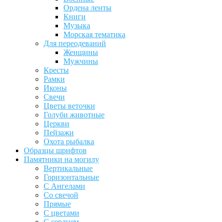
Ордена ленты
Книги
Музыка
Морская тематика
Для переодеваний
Женщины
Мужчины
Кресты
Рамки
Иконы
Свечи
Цветы веточки
Голуби животные
Церкви
Пейзажи
Охота рыбалка
Образцы шрифтов
Памятники на могилу
Вертикальные
Горизонтальные
С Ангелами
Со свечой
Прямые
С цветами
С сердцем