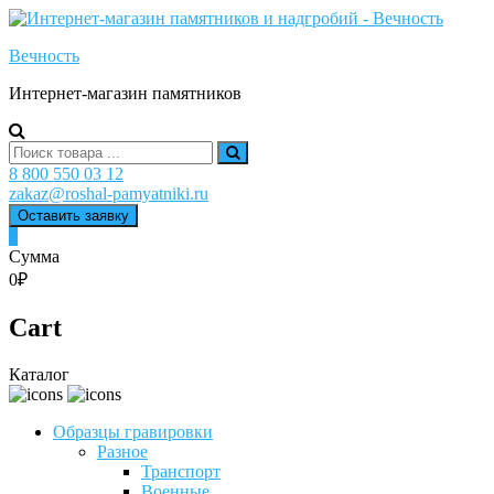
Skip
to
Вечность
content
Интернет-магазин памятников
Search
for:
8 800 550 03 12
zakaz@roshal-pamyatniki.ru
Оставить заявку
0
Сумма
0₽
Cart
Каталог
Образцы гравировки
Разное
Транспорт
Военные