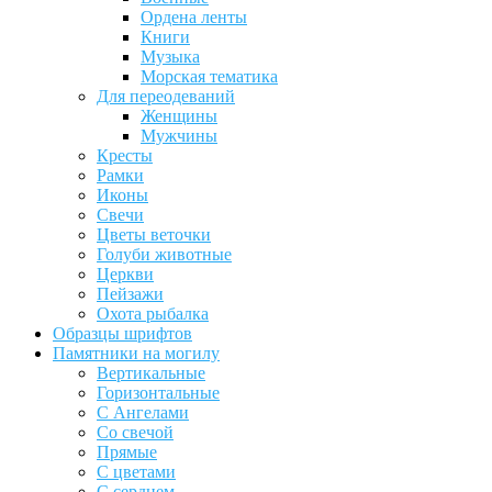
Ордена ленты
Книги
Музыка
Морская тематика
Для переодеваний
Женщины
Мужчины
Кресты
Рамки
Иконы
Свечи
Цветы веточки
Голуби животные
Церкви
Пейзажи
Охота рыбалка
Образцы шрифтов
Памятники на могилу
Вертикальные
Горизонтальные
С Ангелами
Со свечой
Прямые
С цветами
С сердцем