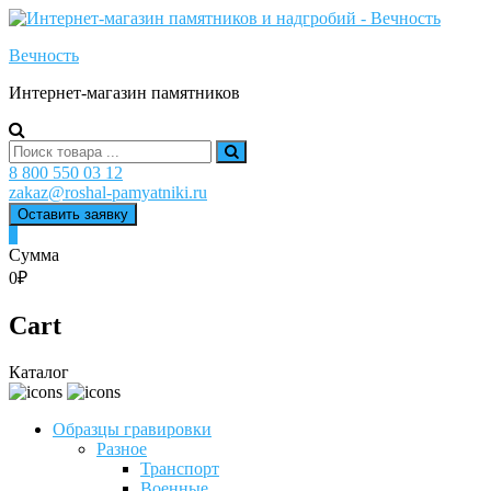
Skip
to
Вечность
content
Интернет-магазин памятников
Search
for:
8 800 550 03 12
zakaz@roshal-pamyatniki.ru
Оставить заявку
0
Сумма
0₽
Cart
Каталог
Образцы гравировки
Разное
Транспорт
Военные