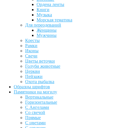
Ордена ленты
Книги
Музыка
Морская тематика
Для переодеваний
Женщины
Мужчины
Кресты
Рамки
Иконы
Свечи
Цветы веточки
Голуби животные
Церкви
Пейзажи
Охота рыбалка
Образцы шрифтов
Памятники на могилу
Вертикальные
Горизонтальные
С Ангелами
Со свечой
Прямые
С цветами
С сердцем