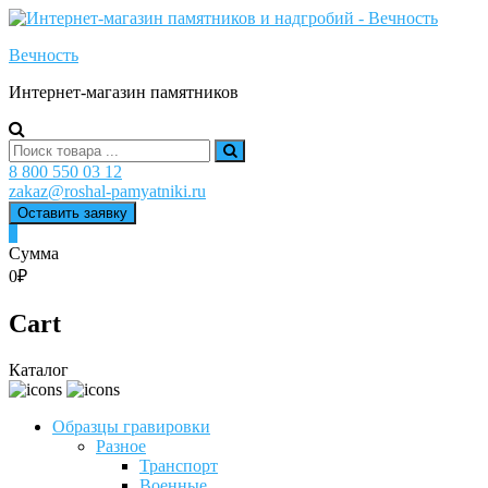
Skip
to
Вечность
content
Интернет-магазин памятников
Search
for:
8 800 550 03 12
zakaz@roshal-pamyatniki.ru
Оставить заявку
0
Сумма
0₽
Cart
Каталог
Образцы гравировки
Разное
Транспорт
Военные