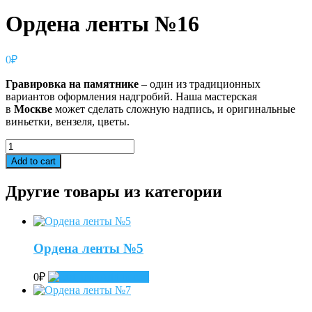
Ордена ленты №16
0
₽
Гравировка
на
памятнике
– один из традиционных
вариантов оформления надгробий. Наша мастерская
в
Москве
может сделать сложную надпись, и оригинальные
виньетки, вензеля, цветы.
Ордена
ленты
Add to cart
№16
quantity
Другие товары из категории
Ордена ленты №5
0
₽
Add to cart