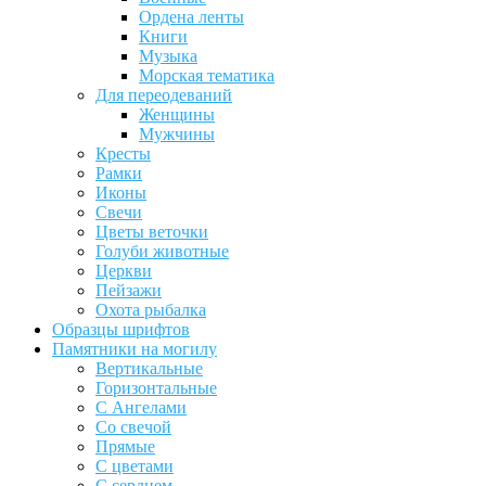
Ордена ленты
Книги
Музыка
Морская тематика
Для переодеваний
Женщины
Мужчины
Кресты
Рамки
Иконы
Свечи
Цветы веточки
Голуби животные
Церкви
Пейзажи
Охота рыбалка
Образцы шрифтов
Памятники на могилу
Вертикальные
Горизонтальные
С Ангелами
Со свечой
Прямые
С цветами
С сердцем