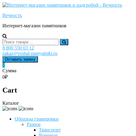
Skip
to
Вечность
content
Интернет-магазин памятников
Search
for:
8 800 550 03 12
zakaz@roshal-pamyatniki.ru
Оставить заявку
0
Сумма
0₽
Cart
Каталог
Образцы гравировки
Разное
Транспорт
Военные