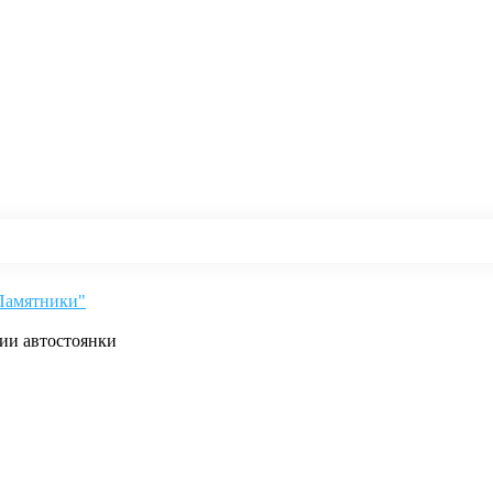
"Памятники"
рии автостоянки