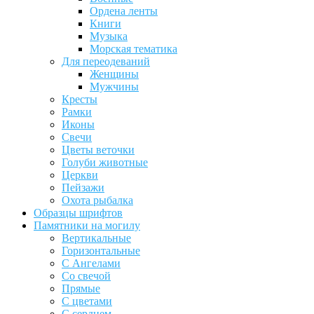
Ордена ленты
Книги
Музыка
Морская тематика
Для переодеваний
Женщины
Мужчины
Кресты
Рамки
Иконы
Свечи
Цветы веточки
Голуби животные
Церкви
Пейзажи
Охота рыбалка
Образцы шрифтов
Памятники на могилу
Вертикальные
Горизонтальные
С Ангелами
Со свечой
Прямые
С цветами
С сердцем