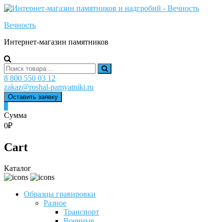
Skip
to
Вечность
content
Интернет-магазин памятников
Search
for:
8 800 550 03 12
zakaz@roshal-pamyatniki.ru
Оставить заявку
0
Сумма
0₽
Cart
Каталог
Образцы гравировки
Разное
Транспорт
Военные