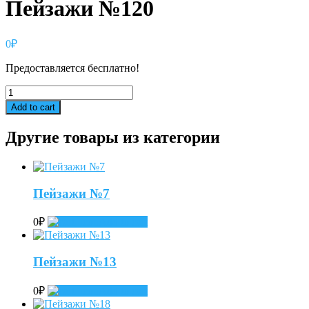
Пейзажи №120
0
₽
Предоставляется бесплатно!
Пейзажи
№120
Add to cart
quantity
Другие товары из категории
Пейзажи №7
0
₽
Add to cart
Пейзажи №13
0
₽
Add to cart