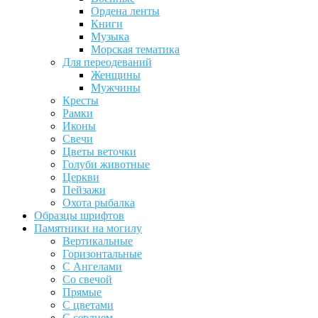
Ордена ленты
Книги
Музыка
Морская тематика
Для переодеваний
Женщины
Мужчины
Кресты
Рамки
Иконы
Свечи
Цветы веточки
Голуби животные
Церкви
Пейзажи
Охота рыбалка
Образцы шрифтов
Памятники на могилу
Вертикальные
Горизонтальные
С Ангелами
Со свечой
Прямые
С цветами
С сердцем