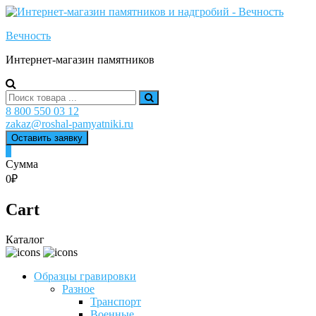
Skip
to
Вечность
content
Интернет-магазин памятников
Search
for:
8 800 550 03 12
zakaz@roshal-pamyatniki.ru
Оставить заявку
0
Сумма
0₽
Cart
Каталог
Образцы гравировки
Разное
Транспорт
Военные