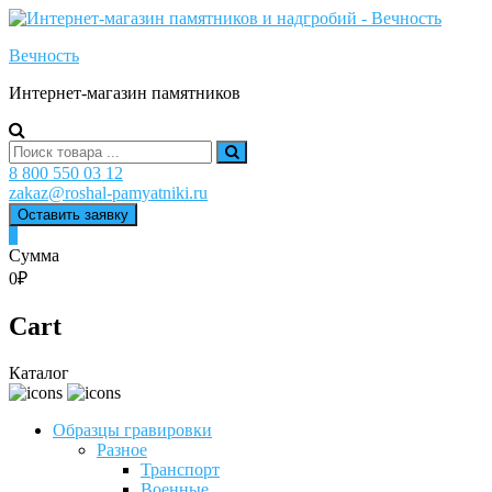
Skip
to
Вечность
content
Интернет-магазин памятников
Search
for:
8 800 550 03 12
zakaz@roshal-pamyatniki.ru
Оставить заявку
0
Сумма
0₽
Cart
Каталог
Образцы гравировки
Разное
Транспорт
Военные