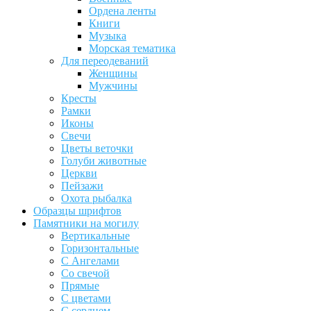
Ордена ленты
Книги
Музыка
Морская тематика
Для переодеваний
Женщины
Мужчины
Кресты
Рамки
Иконы
Свечи
Цветы веточки
Голуби животные
Церкви
Пейзажи
Охота рыбалка
Образцы шрифтов
Памятники на могилу
Вертикальные
Горизонтальные
С Ангелами
Со свечой
Прямые
С цветами
С сердцем