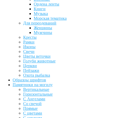
Ордена ленты
Книги
Музыка
Морская тематика
Для переодеваний
Женщины
Мужчины
Кресты
Рамки
Иконы
Свечи
Цветы веточки
Голуби животные
Церкви
Пейзажи
Охота рыбалка
Образцы шрифтов
Памятники на могилу
Вертикальные
Горизонтальные
С Ангелами
Со свечой
Прямые
С цветами
С сердцем