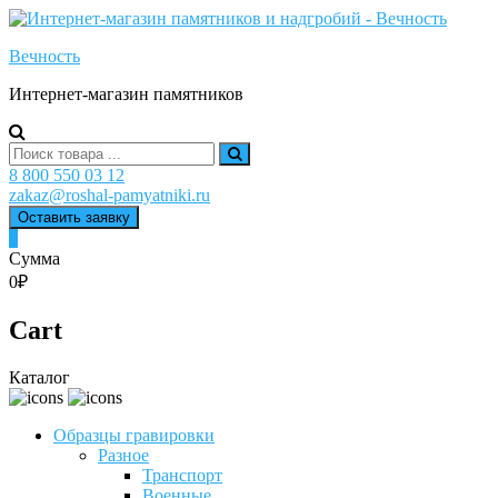
Skip
to
Вечность
content
Интернет-магазин памятников
Search
for:
8 800 550 03 12
zakaz@roshal-pamyatniki.ru
Оставить заявку
0
Сумма
0₽
Cart
Каталог
Образцы гравировки
Разное
Транспорт
Военные