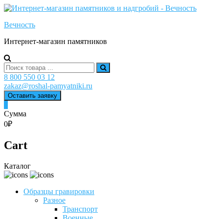
Skip
to
Вечность
content
Интернет-магазин памятников
Search
for:
8 800 550 03 12
zakaz@roshal-pamyatniki.ru
Оставить заявку
0
Сумма
0₽
Cart
Каталог
Образцы гравировки
Разное
Транспорт
Военные