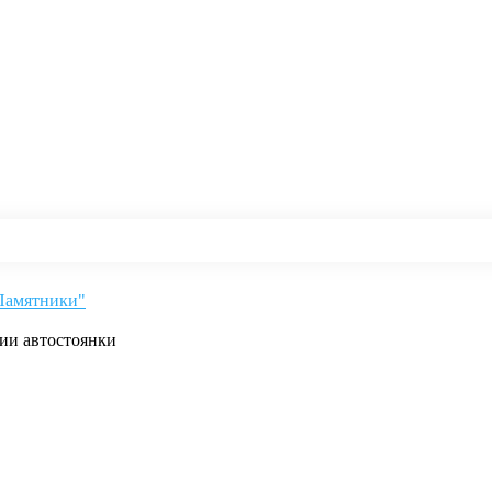
"Памятники"
рии автостоянки