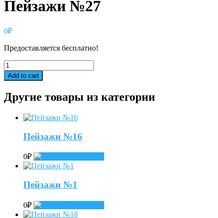
Пейзажи №27
0
₽
Предоставляется бесплатно!
Пейзажи
№27
Add to cart
quantity
Другие товары из категории
Пейзажи №16
0
₽
Add to cart
Пейзажи №1
0
₽
Add to cart