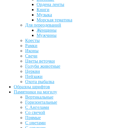
Ордена ленты
Книги
Музыка
Морская тематика
Для переодеваний
Женщины
Мужчины
Кресты
Рамки
Иконы
Свечи
Цветы веточки
Голуби животные
Церкви
Пейзажи
Охота рыбалка
Образцы шрифтов
Памятники на могилу
Вертикальные
Горизонтальные
С Ангелами
Со свечой
Прямые
С цветами
С сердцем