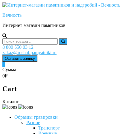
Skip
to
Вечность
content
Интернет-магазин памятников
Search
for:
8 800 550 03 12
zakaz@roshal-pamyatniki.ru
Оставить заявку
0
Сумма
0₽
Cart
Каталог
Образцы гравировки
Разное
Транспорт
Военные