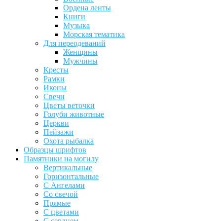
Ордена ленты
Книги
Музыка
Морская тематика
Для переодеваний
Женщины
Мужчины
Кресты
Рамки
Иконы
Свечи
Цветы веточки
Голуби животные
Церкви
Пейзажи
Охота рыбалка
Образцы шрифтов
Памятники на могилу
Вертикальные
Горизонтальные
С Ангелами
Со свечой
Прямые
С цветами
С сердцем