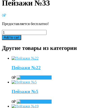
Пейзажи №33
0
₽
Предоставляется бесплатно!
Пейзажи
№33
Add to cart
quantity
Другие товары из категории
Пейзажи №22
0
₽
Add to cart
Пейзажи №5
0
₽
Add to cart