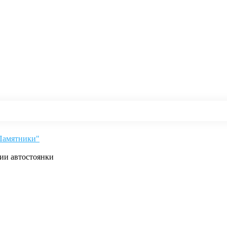
"Памятники"
рии автостоянки