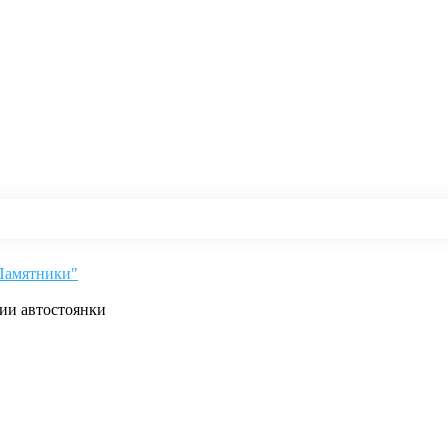
"Памятники"
рии автостоянки