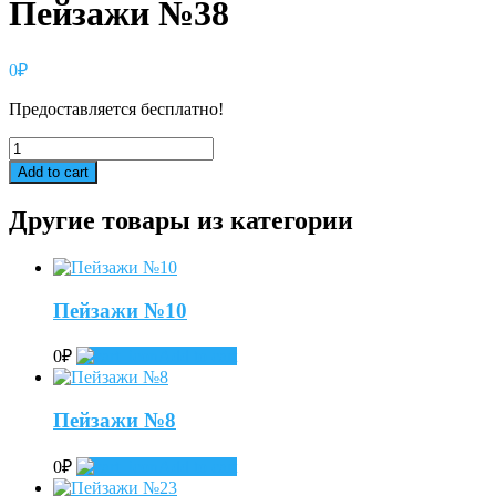
Пейзажи №38
0
₽
Предоставляется бесплатно!
Пейзажи
№38
Add to cart
quantity
Другие товары из категории
Пейзажи №10
0
₽
Add to cart
Пейзажи №8
0
₽
Add to cart