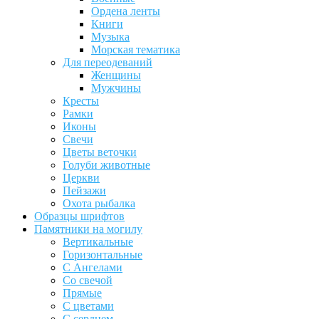
Ордена ленты
Книги
Музыка
Морская тематика
Для переодеваний
Женщины
Мужчины
Кресты
Рамки
Иконы
Свечи
Цветы веточки
Голуби животные
Церкви
Пейзажи
Охота рыбалка
Образцы шрифтов
Памятники на могилу
Вертикальные
Горизонтальные
С Ангелами
Со свечой
Прямые
С цветами
С сердцем