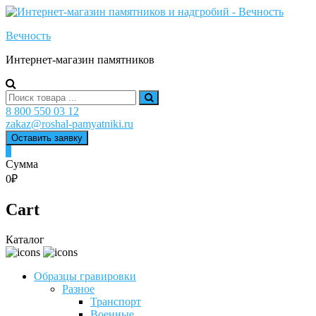
Skip
to
Вечность
content
Интернет-магазин памятников
Search
for:
8 800 550 03 12
zakaz@roshal-pamyatniki.ru
Оставить заявку
0
Сумма
0₽
Cart
Каталог
Образцы гравировки
Разное
Транспорт
Военные