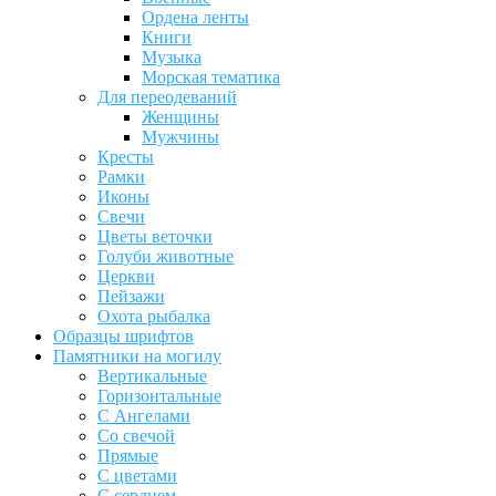
Ордена ленты
Книги
Музыка
Морская тематика
Для переодеваний
Женщины
Мужчины
Кресты
Рамки
Иконы
Свечи
Цветы веточки
Голуби животные
Церкви
Пейзажи
Охота рыбалка
Образцы шрифтов
Памятники на могилу
Вертикальные
Горизонтальные
С Ангелами
Со свечой
Прямые
С цветами
С сердцем