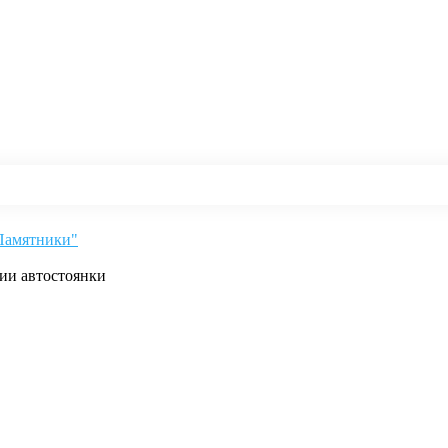
"Памятники"
рии автостоянки