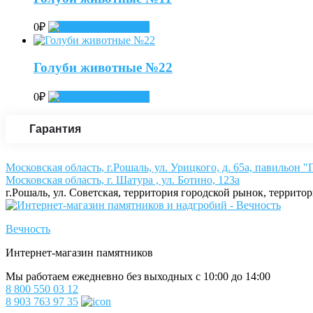
0
₽
Add to cart
Голуби животные №22
0
₽
Add to cart
Гарантия
Московская область, г.Рошаль, ул. Урицкого, д. 65а, павильон 
Московская область, г. Шатура , ул. Ботино, 123а
г.Рошаль, ул. Советская, территория городской рынок, террито
Вечность
Интернет-магазин памятников
Мы работаем ежедневно без выходных с 10:00 до 14:00
8 800 550 03 12
8 903 763 97 35