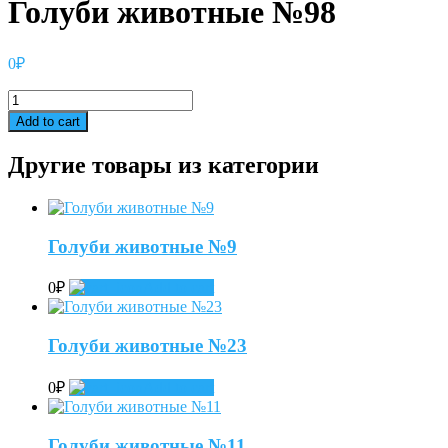
Голуби животные №98
0
₽
Голуби
животные
Add to cart
№98
quantity
Другие товары из категории
Голуби животные №9
0
₽
Add to cart
Голуби животные №23
0
₽
Add to cart
Голуби животные №11