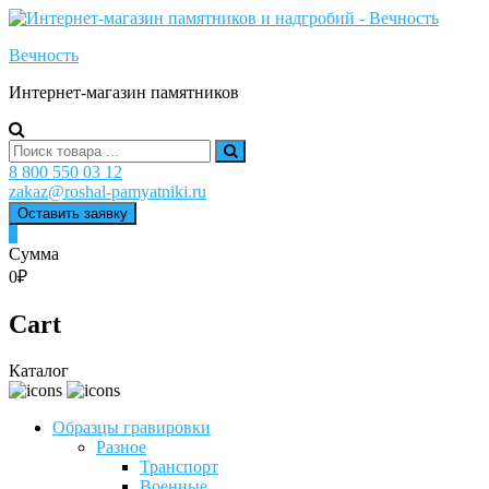
Skip
to
Вечность
content
Интернет-магазин памятников
Search
for:
8 800 550 03 12
zakaz@roshal-pamyatniki.ru
Оставить заявку
0
Сумма
0₽
Cart
Каталог
Образцы гравировки
Разное
Транспорт
Военные