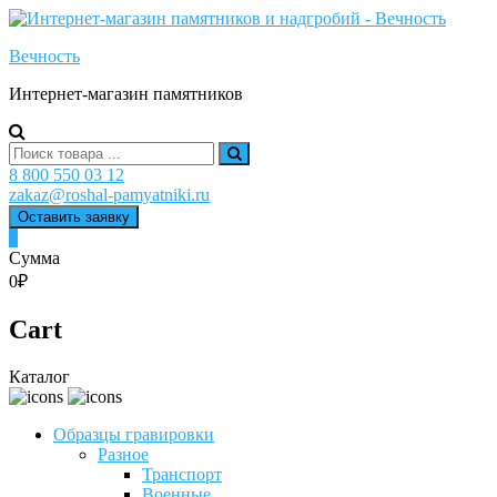
Skip
to
Вечность
content
Интернет-магазин памятников
Search
for:
8 800 550 03 12
zakaz@roshal-pamyatniki.ru
Оставить заявку
0
Сумма
0₽
Cart
Каталог
Образцы гравировки
Разное
Транспорт
Военные