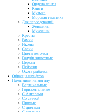
Ордена ленты
Книги
Музыка
Морская тематика
Для переодеваний
Женщины
Мужчины
Кресты
Рамки
Иконы
Свечи
Цветы веточки
Голуби животные
Церкви
Пейзажи
Охота рыбалка
Образцы шрифтов
Памятники на могилу
Вертикальные
Горизонтальные
С Ангелами
Со свечой
Прямые
С цветами
С сердцем