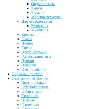
Ордена ленты
Книги
Музыка
Морская тематика
Для переодеваний
Женщины
Мужчины
Кресты
Рамки
Иконы
Свечи
Цветы веточки
Голуби животные
Церкви
Пейзажи
Охота рыбалка
Образцы шрифтов
Памятники на могилу
Вертикальные
Горизонтальные
С Ангелами
Со свечой
Прямые
С цветами
С сердцем