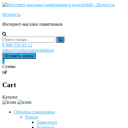
Skip
to
Вечность
content
Интернет-магазин памятников
Search
for:
8 800 550 03 12
zakaz@roshal-pamyatniki.ru
Оставить заявку
0
Сумма
0₽
Cart
Каталог
Образцы гравировки
Разное
Транспорт
Военные