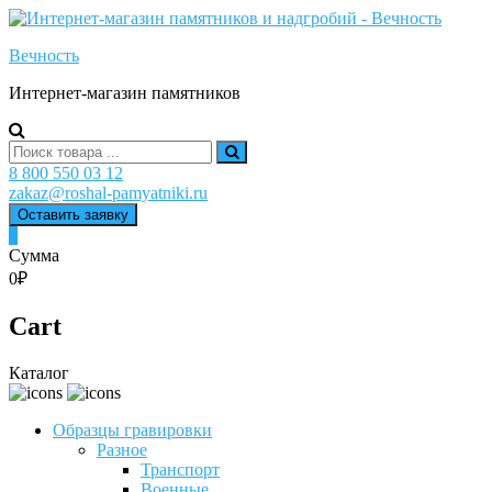
Skip
to
Вечность
content
Интернет-магазин памятников
Search
for:
8 800 550 03 12
zakaz@roshal-pamyatniki.ru
Оставить заявку
0
Сумма
0₽
Cart
Каталог
Образцы гравировки
Разное
Транспорт
Военные