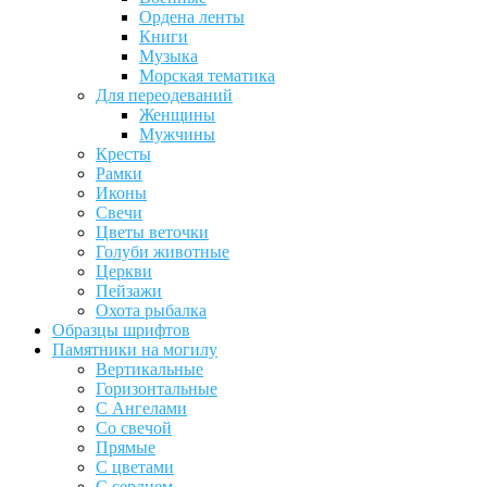
Ордена ленты
Книги
Музыка
Морская тематика
Для переодеваний
Женщины
Мужчины
Кресты
Рамки
Иконы
Свечи
Цветы веточки
Голуби животные
Церкви
Пейзажи
Охота рыбалка
Образцы шрифтов
Памятники на могилу
Вертикальные
Горизонтальные
С Ангелами
Со свечой
Прямые
С цветами
С сердцем