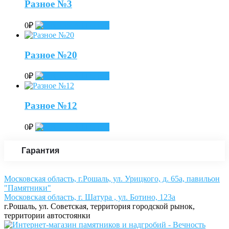
Разное №3
0
₽
Add to cart
Разное №20
0
₽
Add to cart
Разное №12
0
₽
Add to cart
Гарантия
Московская область, г.Рошаль, ул. Урицкого, д. 65а, павильон
"Памятники"
Московская область, г. Шатура , ул. Ботино, 123а
г.Рошаль, ул. Советская, территория городской рынок,
территории автостоянки