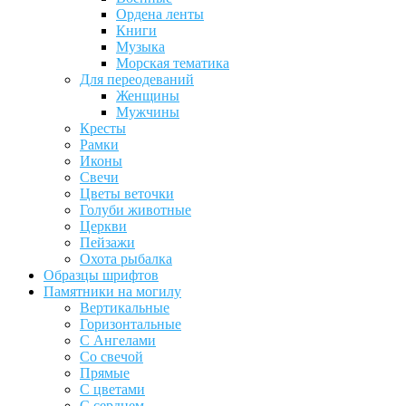
Ордена ленты
Книги
Музыка
Морская тематика
Для переодеваний
Женщины
Мужчины
Кресты
Рамки
Иконы
Свечи
Цветы веточки
Голуби животные
Церкви
Пейзажи
Охота рыбалка
Образцы шрифтов
Памятники на могилу
Вертикальные
Горизонтальные
С Ангелами
Со свечой
Прямые
С цветами
С сердцем