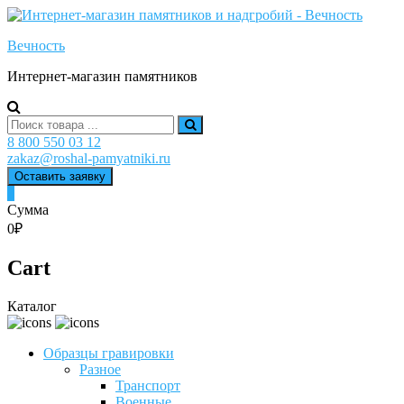
Skip
to
Вечность
content
Интернет-магазин памятников
Search
for:
8 800 550 03 12
zakaz@roshal-pamyatniki.ru
Оставить заявку
0
Сумма
0₽
Cart
Каталог
Образцы гравировки
Разное
Транспорт
Военные