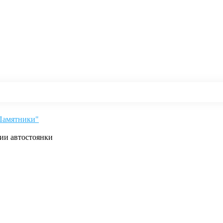
"Памятники"
рии автостоянки