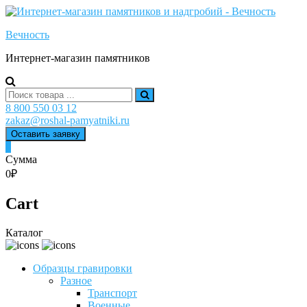
Skip
to
Вечность
content
Интернет-магазин памятников
Search
for:
8 800 550 03 12
zakaz@roshal-pamyatniki.ru
Оставить заявку
0
Сумма
0₽
Cart
Каталог
Образцы гравировки
Разное
Транспорт
Военные