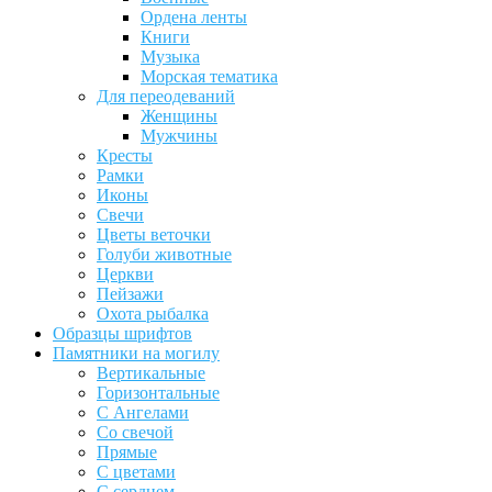
Ордена ленты
Книги
Музыка
Морская тематика
Для переодеваний
Женщины
Мужчины
Кресты
Рамки
Иконы
Свечи
Цветы веточки
Голуби животные
Церкви
Пейзажи
Охота рыбалка
Образцы шрифтов
Памятники на могилу
Вертикальные
Горизонтальные
С Ангелами
Со свечой
Прямые
С цветами
С сердцем