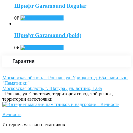
Шрифт Garamound Regular
0
₽
Add to cart
Шрифт Garamound (bold)
0
₽
Add to cart
Гарантия
Московская область, г.Рошаль, ул. Урицкого, д. 65а, павильон
"Памятники"
Московская область, г. Шатура , ул. Ботино, 123а
г.Рошаль, ул. Советская, территория городской рынок,
территории автостоянки
Вечность
Интернет-магазин памятников