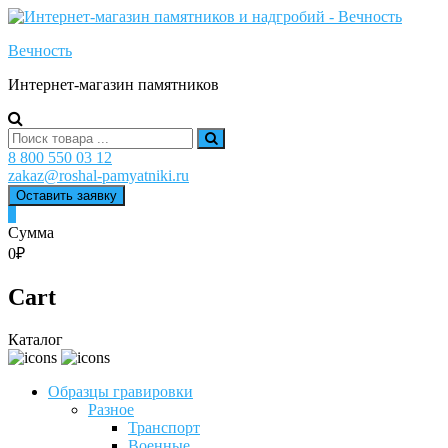
Skip
to
Вечность
content
Интернет-магазин памятников
Search
for:
8 800 550 03 12
zakaz@roshal-pamyatniki.ru
Оставить заявку
0
Сумма
0₽
Cart
Каталог
Образцы гравировки
Разное
Транспорт
Военные