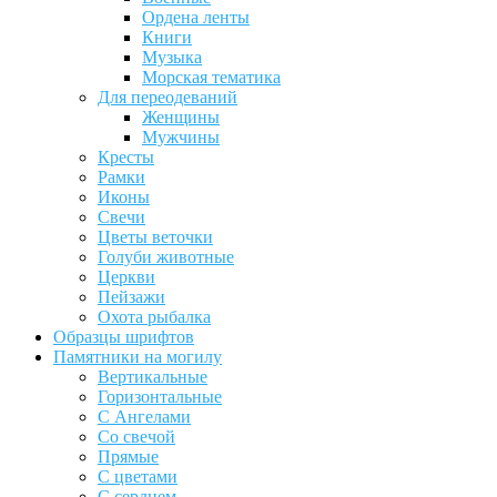
Ордена ленты
Книги
Музыка
Морская тематика
Для переодеваний
Женщины
Мужчины
Кресты
Рамки
Иконы
Свечи
Цветы веточки
Голуби животные
Церкви
Пейзажи
Охота рыбалка
Образцы шрифтов
Памятники на могилу
Вертикальные
Горизонтальные
С Ангелами
Со свечой
Прямые
С цветами
С сердцем