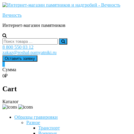
Skip
to
Вечность
content
Интернет-магазин памятников
Search
for:
8 800 550 03 12
zakaz@roshal-pamyatniki.ru
Оставить заявку
0
Сумма
0₽
Cart
Каталог
Образцы гравировки
Разное
Транспорт
Военные