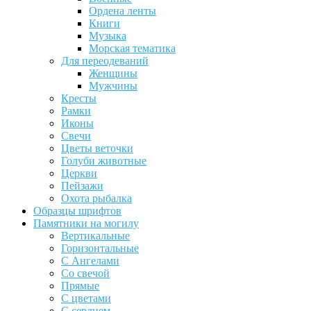
Ордена ленты
Книги
Музыка
Морская тематика
Для переодеваний
Женщины
Мужчины
Кресты
Рамки
Иконы
Свечи
Цветы веточки
Голуби животные
Церкви
Пейзажи
Охота рыбалка
Образцы шрифтов
Памятники на могилу
Вертикальные
Горизонтальные
С Ангелами
Со свечой
Прямые
С цветами
С сердцем