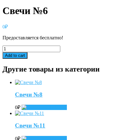
Свечи №6
0
₽
Предоставляется бесплатно!
Свечи
№6
Add to cart
quantity
Другие товары из категории
Свечи №8
0
₽
Add to cart
Свечи №11
0
₽
Add to cart