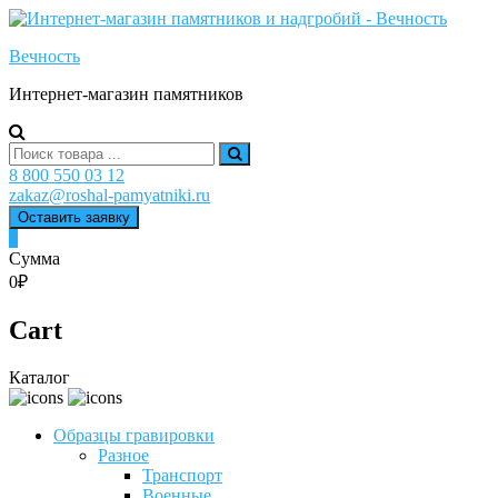
Skip
to
Вечность
content
Интернет-магазин памятников
Search
for:
8 800 550 03 12
zakaz@roshal-pamyatniki.ru
Оставить заявку
0
Сумма
0₽
Cart
Каталог
Образцы гравировки
Разное
Транспорт
Военные