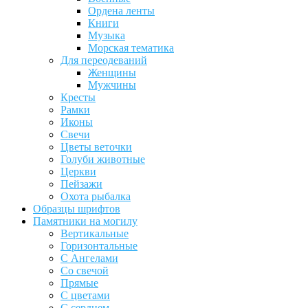
Ордена ленты
Книги
Музыка
Морская тематика
Для переодеваний
Женщины
Мужчины
Кресты
Рамки
Иконы
Свечи
Цветы веточки
Голуби животные
Церкви
Пейзажи
Охота рыбалка
Образцы шрифтов
Памятники на могилу
Вертикальные
Горизонтальные
С Ангелами
Со свечой
Прямые
С цветами
С сердцем