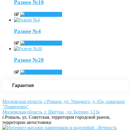
Разное №10
0
₽
Add to cart
Разное №4
0
₽
Add to cart
Разное №20
0
₽
Add to cart
Гарантия
Московская область, г.Рошаль, ул. Урицкого, д. 65а, павильон
"Памятники"
Московская область, г. Шатура , ул. Ботино, 123а
г.Рошаль, ул. Советская, территория городской рынок,
территории автостоянки