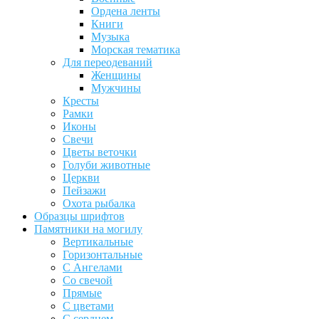
Ордена ленты
Книги
Музыка
Морская тематика
Для переодеваний
Женщины
Мужчины
Кресты
Рамки
Иконы
Свечи
Цветы веточки
Голуби животные
Церкви
Пейзажи
Охота рыбалка
Образцы шрифтов
Памятники на могилу
Вертикальные
Горизонтальные
С Ангелами
Со свечой
Прямые
С цветами
С сердцем