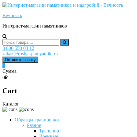
Skip
to
Вечность
content
Интернет-магазин памятников
Search
for:
8 800 550 03 12
zakaz@roshal-pamyatniki.ru
Оставить заявку
0
Сумма
0₽
Cart
Каталог
Образцы гравировки
Разное
Транспорт
Военные