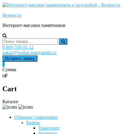
Skip
to
Вечность
content
Интернет-магазин памятников
Search
for:
8 800 550 03 12
zakaz@roshal-pamyatniki.ru
Оставить заявку
0
Сумма
0₽
Cart
Каталог
Образцы гравировки
Разное
Транспорт
Военные