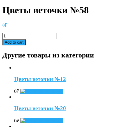
Цветы веточки №58
0
₽
Цветы
веточки
Add to cart
№58
quantity
Другие товары из категории
Цветы веточки №12
0
₽
Add to cart
Цветы веточки №20
0
₽
Add to cart