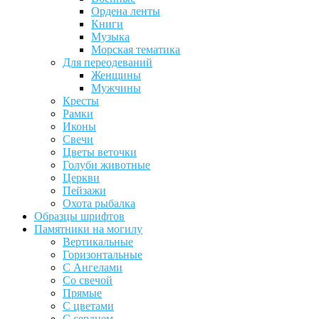
Ордена ленты
Книги
Музыка
Морская тематика
Для переодеваний
Женщины
Мужчины
Кресты
Рамки
Иконы
Свечи
Цветы веточки
Голуби животные
Церкви
Пейзажи
Охота рыбалка
Образцы шрифтов
Памятники на могилу
Вертикальные
Горизонтальные
С Ангелами
Со свечой
Прямые
С цветами
С сердцем