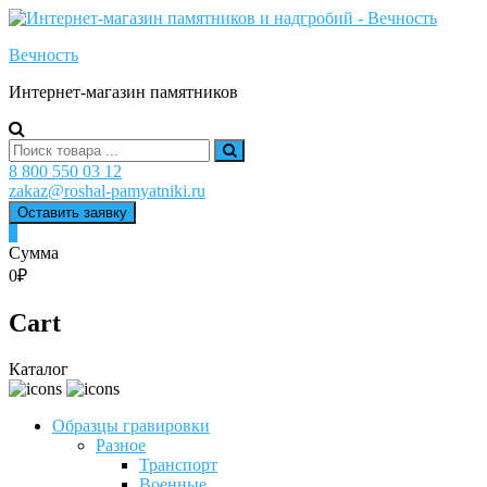
Skip
to
Вечность
content
Интернет-магазин памятников
Search
for:
8 800 550 03 12
zakaz@roshal-pamyatniki.ru
Оставить заявку
0
Сумма
0₽
Cart
Каталог
Образцы гравировки
Разное
Транспорт
Военные