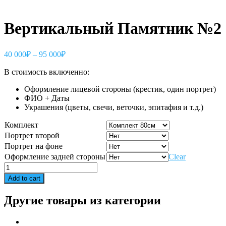
Вертикальный Памятник №2
40 000
₽
–
95 000
₽
В стоимость включенно:
Оформление лицевой стороны (крестик, один портрет)
ФИО + Даты
Украшения (цветы, свечи, веточки, эпитафия и т.д.)
Комплект
Портрет второй
Портрет на фоне
Оформление задней стороны
Clear
Вертикальный
Памятник
Add to cart
№2
quantity
Другие товары из категории