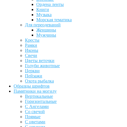
Ордена ленты
Книги
Музыка
Морская тематика
Для переодеваний
Женщины
Мужчины
Кресты
Рамки
Иконы
Свечи
Цветы веточки
Голуби животные
Церкви
Пейзажи
Охота рыбалка
Образцы шрифтов
Памятники на могилу
Вертикальные
Горизонтальные
С Ангелами
Со свечой
Прямые
С цветами
С сердцем